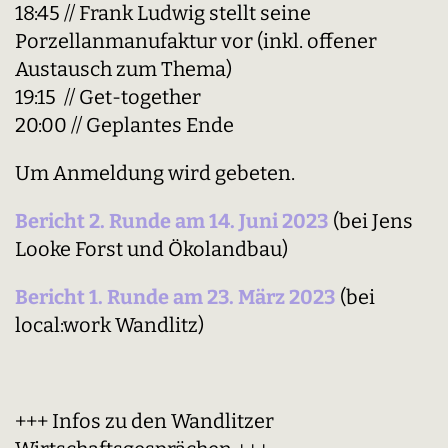
18:45 // Frank Ludwig stellt seine
Porzellanmanufaktur vor (inkl. offener
Austausch zum Thema)
19:15 // Get-together
20:00 // Geplantes Ende
Um Anmeldung wird gebeten.
Bericht 2. Runde am 14. Juni 2023
(bei Jens
Looke Forst und Ökolandbau)
Bericht 1. Runde am 23. März 2023
(bei
local:work Wandlitz)
+++ Infos zu den Wandlitzer